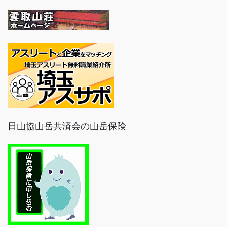
日山協山岳共済会の山岳保険