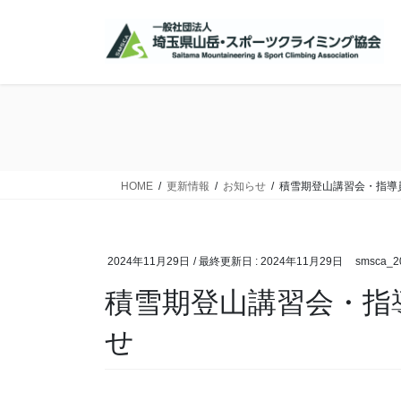
コ
ナ
ン
ビ
テ
ゲ
ン
ー
ツ
シ
に
ョ
移
ン
動
に
移
HOME
更新情報
お知らせ
積雪期登山講習会・指導
動
2024年11月29日
/ 最終更新日 :
2024年11月29日
smsca_2
積雪期登山講習会・指
せ