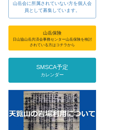
山岳会に所属されていない方を個人会
員として募集しています。
山岳保険
日山協山岳共済会事務センター山岳保険を検討
されている方はコチラから
SMSCA予定
カレンダー