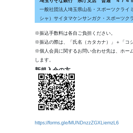
埼玉りそな銀行 県庁支店 普通 ４７４
一般社団法人埼玉県山岳・スポーツクライ
シャ）サイタマケンサンガク・スポーツク
※振込手数料は各自ご負担ください。
※振込の際は、「氏名（カタカナ）」＋「コ
※個人会員に関するお問い合わせ先は、ホー
します。
新規入会の方
https://forms.gle/MUNDnzzZGXLiemzL6