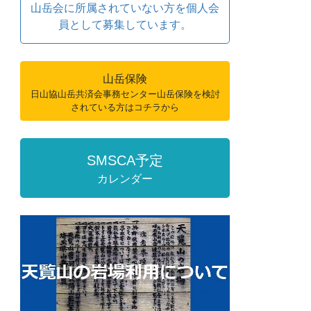
山岳会に所属されていない方を個人会
員として募集しています。
山岳保険
日山協山岳共済会事務センター山岳保険を検討
されている方はコチラから
SMSCA予定
カレンダー