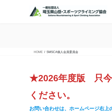
コ
ナ
ン
ビ
テ
ゲ
ン
ー
ツ
シ
に
ョ
移
ン
動
に
移
HOME
SMSCA個人会員委員会
動
★2026年度版 
ください。
お問い合わせは、ホームページ右上