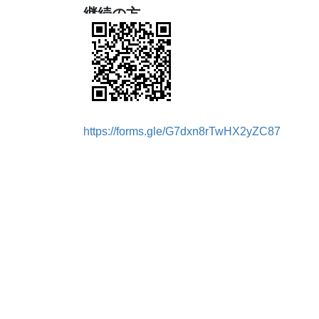
継続の方
https://forms.gle/G7dxn8rTwHX2yZC87