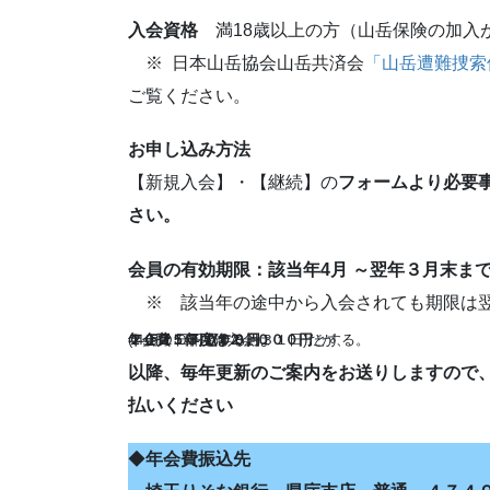
入会資格
満18歳以上の方（山岳保険の加入
※ 日本山岳協会山岳共済会
「山岳遭難捜索
ご覧ください。
お申し込み方法
【新規入会】・【継続】の
フォームより必要
さい。
会員の有効期限
：該当年4月 ～翌年３月末ま
※ 該当年の途中から入会されても期限は翌
年会費：３,０００円
(４月１日～翌年３月３１日)だが、
２０２５年度は２，０００円
１０月１日以降入会は
１,５００円とする。
とする。
以降、毎年更新のご案内をお送りしますので
払いください
◆
年会費振込先