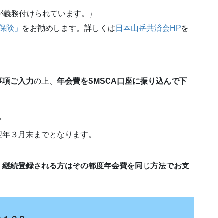
が義務付けられています。）
保険」
をお勧めします。詳しくは
日本山岳共済会HP
を
事項ご入力
の上、
年会費をSMSCA口座に振り込んで下
で
年３月末までとなります。
、継続登録される方はその都度年会費を同じ方法でお支