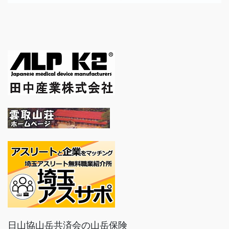
日山協山岳共済会の山岳保険