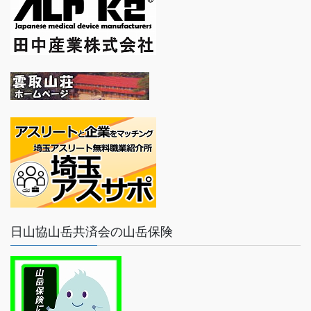
日山協山岳共済会の山岳保険