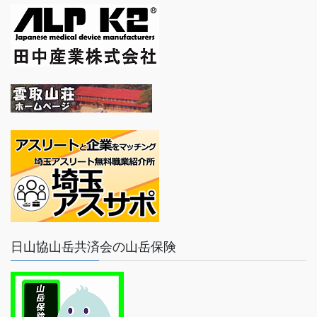
日山協山岳共済会の山岳保険