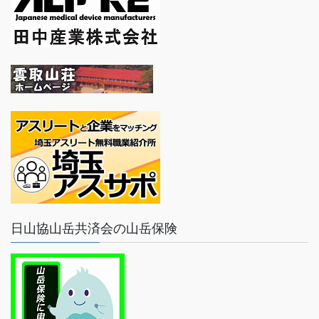
日山協山岳共済会の山岳保険