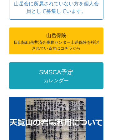
山岳会に所属されていない方を個人会
員として募集しています。
山岳保険
日山協山岳共済会事務センター山岳保険を検討
されている方はコチラから
SMSCA予定
カレンダー