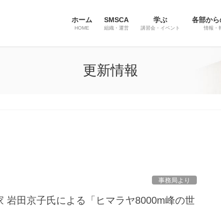
ホーム
SMSCA
学ぶ
各部から
HOME
組織・運営
講習会・イベント
情報・
更新情報
事務局より
山家 岩田京子氏による「ヒマラヤ8000m峰の世