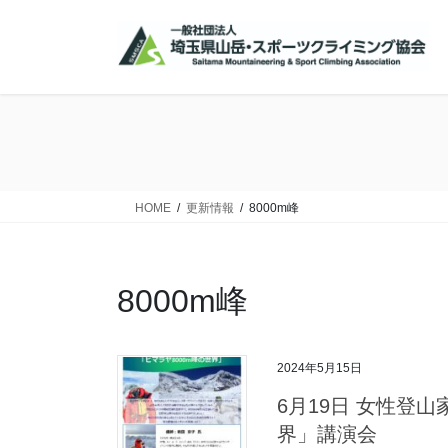
コ
ナ
ン
ビ
テ
ゲ
ン
ー
ツ
シ
に
ョ
移
ン
動
に
移
HOME
更新情報
8000m峰
動
8000m峰
2024年5月15日
6月19日 女性登
界」講演会