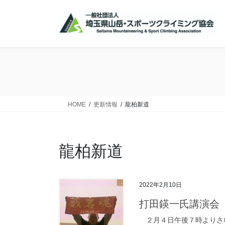
コ
ナ
ン
ビ
テ
ゲ
ン
ー
ツ
シ
に
ョ
移
ン
動
に
移
HOME
更新情報
龍柏新道
動
龍柏新道
2022年2月10日
打田鍈一氏講演会
２月４日午後７時よりさ