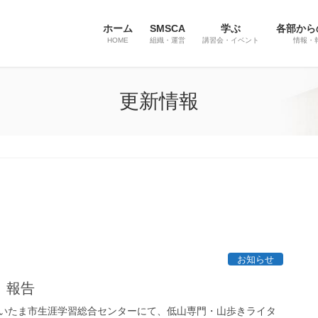
ホーム
SMSCA
学ぶ
各部から
HOME
組織・運営
講習会・イベント
情報・
更新情報
お知らせ
 報告
いたま市生涯学習総合センターにて、低山専門・山歩きライタ