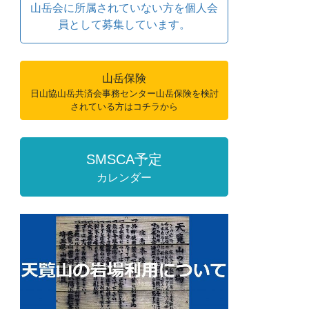
山岳会に所属されていない方を個人会
員として募集しています。
山岳保険
日山協山岳共済会事務センター山岳保険を検討
されている方はコチラから
SMSCA予定
カレンダー