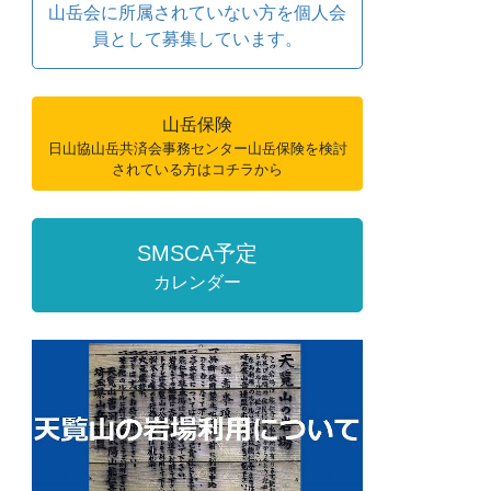
山岳会に所属されていない方を個人会
員として募集しています。
山岳保険
日山協山岳共済会事務センター山岳保険を検討
されている方はコチラから
SMSCA予定
カレンダー