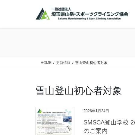
コ
ナ
ン
ビ
テ
ゲ
ン
ー
ツ
シ
に
ョ
移
ン
動
に
移
HOME
更新情報
雪山登山初心者対象
動
雪山登山初心者対象
2026年1月24日
SMSCA登山学校 
のご案内