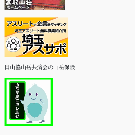
日山協山岳共済会の山岳保険