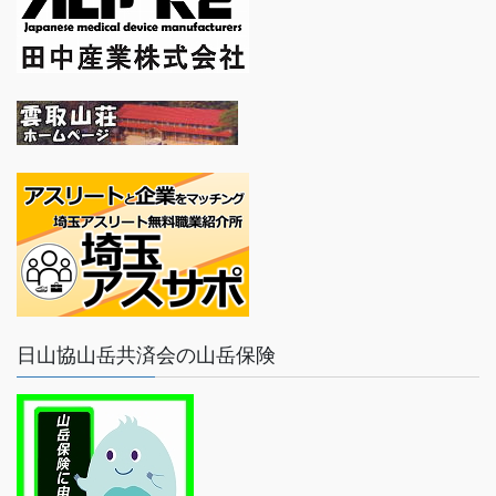
日山協山岳共済会の山岳保険