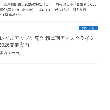
東尾根期間：2025/03/01（日） 前夜発日帰り参加者：CL天
SCA海外登山委員会）、あゆむ山の会の３名 計5名 行
駐車場6:00 […]
お知らせ
ンレベルアップ研究会 積雪期アイスクライミ
026開催案内
案内（Word）