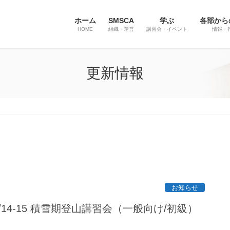
ホーム
SMSCA
学ぶ
各部から
HOME
組織・運営
講習会・イベント
情報・
更新情報
お知らせ
2/14-15 積雪期登山講習会（一般向け/初級）