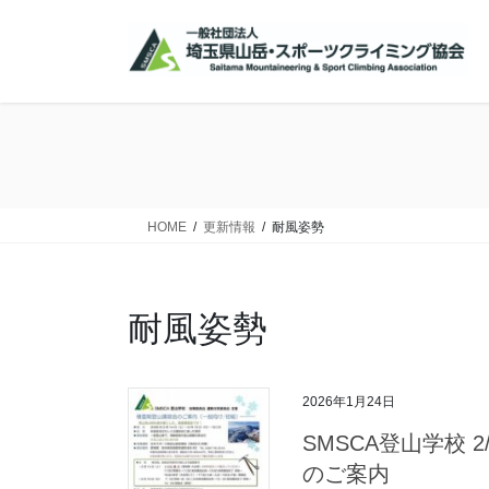
コ
ナ
ン
ビ
テ
ゲ
ン
ー
ツ
シ
に
ョ
移
ン
動
に
移
HOME
更新情報
耐風姿勢
動
耐風姿勢
2026年1月24日
SMSCA登山学校 
のご案内