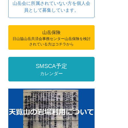
山岳会に所属されていない方を個人会
員として募集しています。
山岳保険
日山協山岳共済会事務センター山岳保険を検討
されている方はコチラから
SMSCA予定
カレンダー