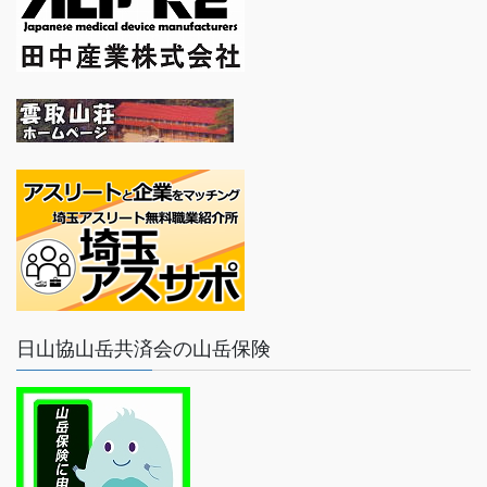
日山協山岳共済会の山岳保険