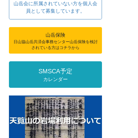
山岳会に所属されていない方を個人会
員として募集しています。
山岳保険
日山協山岳共済会事務センター山岳保険を検討
されている方はコチラから
SMSCA予定
カレンダー