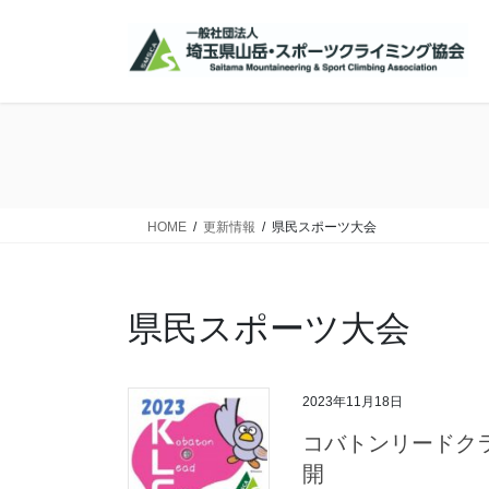
コ
ナ
ン
ビ
テ
ゲ
ン
ー
ツ
シ
に
ョ
移
ン
動
に
移
HOME
更新情報
県民スポーツ大会
動
県民スポーツ大会
2023年11月18日
コバトンリードクラ
開