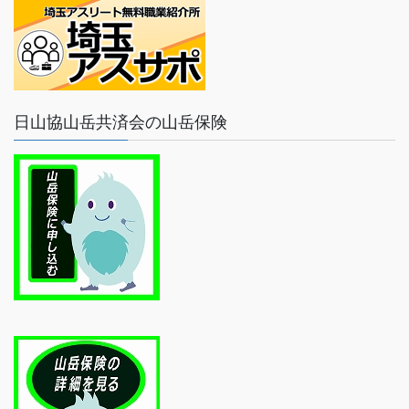
日山協山岳共済会の山岳保険