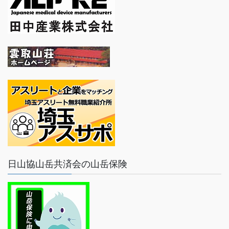
日山協山岳共済会の山岳保険