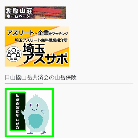
日山協山岳共済会の山岳保険