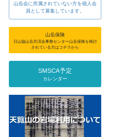
山岳会に所属されていない方を個人会
員として募集しています。
山岳保険
日山協山岳共済会事務センター山岳保険を検討
されている方はコチラから
SMSCA予定
カレンダー