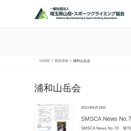
コ
ナ
ン
ビ
テ
ゲ
ン
ー
ツ
シ
に
ョ
移
ン
動
に
移
HOME
更新情報
浦和山岳会
動
浦和山岳会
2021年6月19日
SMSCA News N
SMSCA News No.70 