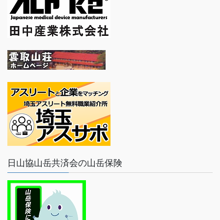
日山協山岳共済会の山岳保険