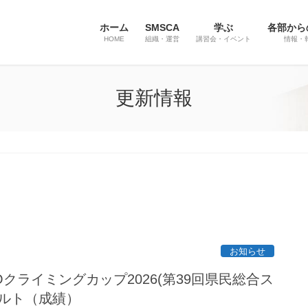
ホーム
SMSCA
学ぶ
各部から
HOME
組織・運営
講習会・イベント
情報・
更新情報
お知らせ
Oクライミングカップ2026(第39回県民総合ス
ザルト（成績）