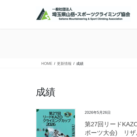
コ
ナ
ン
ビ
テ
ゲ
ン
ー
ツ
シ
に
ョ
移
ン
動
に
移
HOME
更新情報
成績
動
成績
2026年5月26日
第27回リードKAZ
ポーツ大会) リ