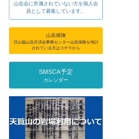
山岳会に所属されていない方を個人会
員として募集しています。
山岳保険
日山協山岳共済会事務センター山岳保険を検討
されている方はコチラから
SMSCA予定
カレンダー