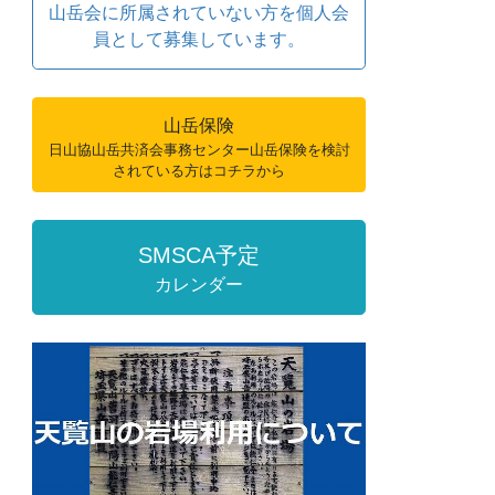
山岳会に所属されていない方を個人会
員として募集しています。
山岳保険
日山協山岳共済会事務センター山岳保険を検討
されている方はコチラから
SMSCA予定
カレンダー