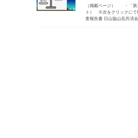
（掲載ページ） ・「第1
ト） ※次をクリックにて
査報告書 日山協山岳共済会