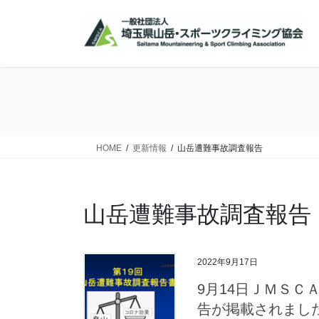
コ
ナ
ン
ビ
テ
ゲ
ン
ー
ツ
シ
に
ョ
移
ン
動
に
移
HOME
更新情報
山岳遭難事故調査報告
動
山岳遭難事故調査報告
2022年9月17日
9月14日ＪＭＳＣ
告が掲載されまし