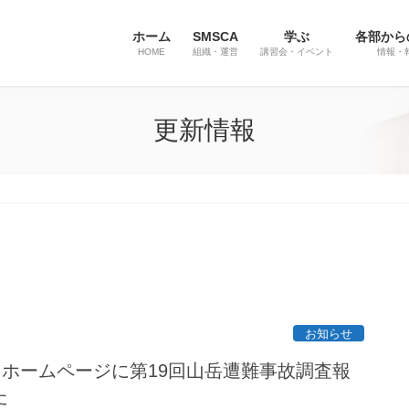
ホーム
SMSCA
学ぶ
各部から
HOME
組織・運営
講習会・イベント
情報・
更新情報
お知らせ
Ａホームページに第19回山岳遭難事故調査報
た