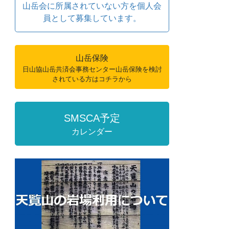
山岳会に所属されていない方を個人会
員として募集しています。
山岳保険
日山協山岳共済会事務センター山岳保険を検討
されている方はコチラから
SMSCA予定
カレンダー