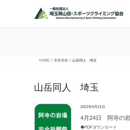
コ
ナ
ン
ビ
テ
ゲ
ン
ー
ツ
シ
に
ョ
移
ン
動
に
移
HOME
更新情報
山岳同人 埼玉
動
山岳同人 埼玉
2022年4月21日
4月24日 阿寺の
◆PDFダウンロード