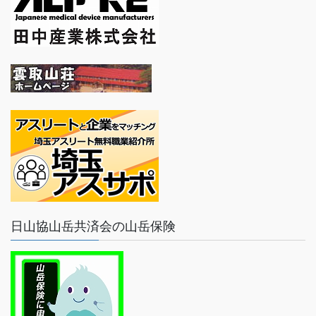
日山協山岳共済会の山岳保険