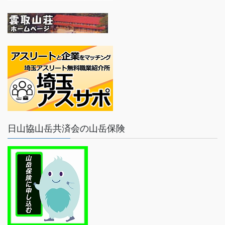
日山協山岳共済会の山岳保険