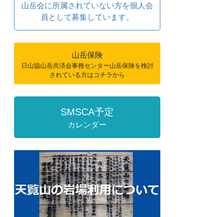
山岳会に所属されていない方を個人会
員として募集しています。
山岳保険
日山協山岳共済会事務センター山岳保険を検討
されている方はコチラから
SMSCA予定
カレンダー