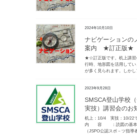
2024年10月10日
ナビゲーションの
案内 ★訂正版★
★☆訂正版です。机上講習
行時、地形図を活用してい
が多く見られます。しかしア
2023年9月28日
SMSCA登山学校
実技）講習会のお
机上：10/4 実技：10
内 容 ：読図の基本
（JSPO公認スポ－ツ指導