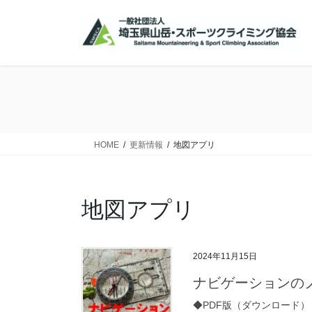
コ
ナ
ン
ビ
テ
ゲ
ン
ー
ツ
シ
に
ョ
移
ン
動
に
移
HOME
更新情報
地図アプリ
動
地図アプリ
2024年11月15日
ナビゲーションのノ
◆PDF版（ダウンロード）