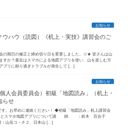
お知らせ
ノウハウ（読図）《机上・実技》講習会のご
会の期日の修正と締め切り日を変更しました。☆★ 皆さんは山
ますか？最近はスマホによる地図アプリを使い、山を楽しむ方
プリに頼り過ぎトラブルが発生して […]
お知らせ
（個人会員委員会）初級「地図読み」（机上・
知らせ
/22です。お早めに連絡ください！ ◆初級「地図読み」机上講習会
とスマホ地図アプリについて講 師 ：鈴木 百合子
者：山岳コ－チ２、日本山 […]