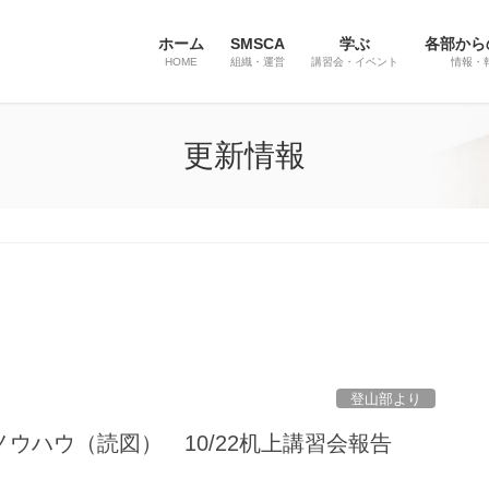
ホーム
SMSCA
学ぶ
各部から
HOME
組織・運営
講習会・イベント
情報・
更新情報
登山部より
ウハウ（読図） 10/22机上講習会報告