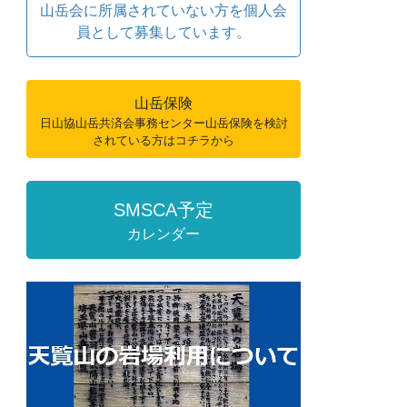
山岳会に所属されていない方を個人会
員として募集しています。
山岳保険
日山協山岳共済会事務センター山岳保険を検討
されている方はコチラから
SMSCA予定
カレンダー