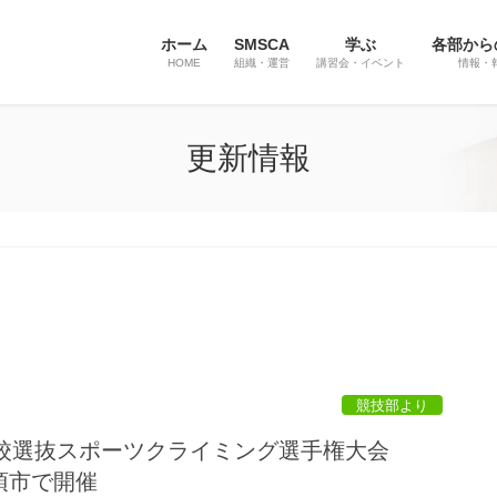
ホーム
SMSCA
学ぶ
各部から
HOME
組織・運営
講習会・イベント
情報・
更新情報
競技部より
学校選抜スポーツクライミング選手権大会
加須市で開催