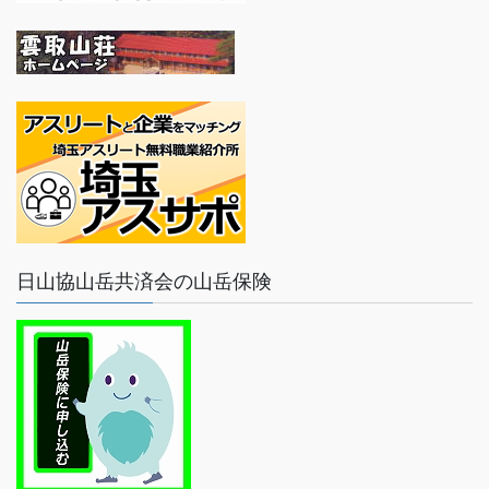
日山協山岳共済会の山岳保険