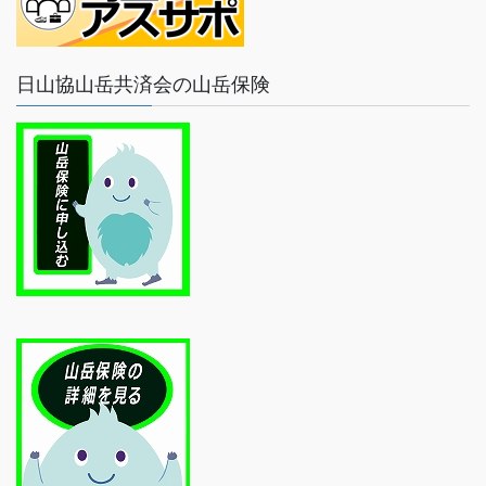
日山協山岳共済会の山岳保険