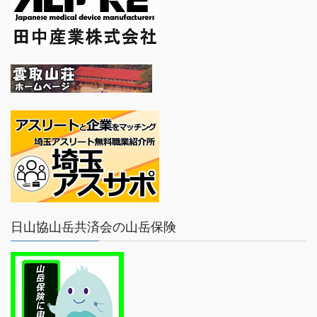
日山協山岳共済会の山岳保険