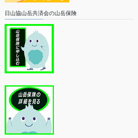
日山協山岳共済会の山岳保険