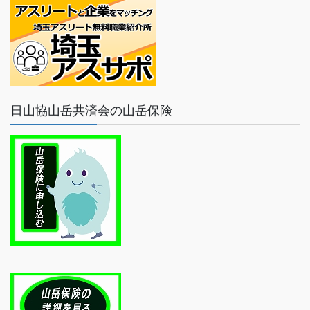
日山協山岳共済会の山岳保険