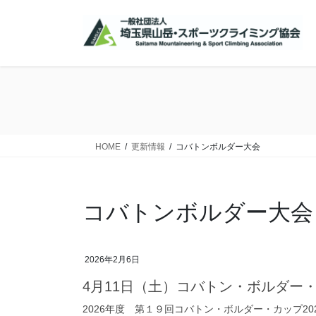
コ
ナ
ン
ビ
テ
ゲ
ン
ー
ツ
シ
に
ョ
移
ン
動
に
移
HOME
更新情報
コバトンボルダー大会
動
コバトンボルダー大会
2026年2月6日
4月11日（土）コバトン・ボルダー・
2026年度 第１９回コバトン・ボルダー・カップ2