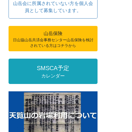
山岳会に所属されていない方を個人会
員として募集しています。
山岳保険
日山協山岳共済会事務センター山岳保険を検討
されている方はコチラから
SMSCA予定
カレンダー