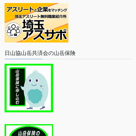
日山協山岳共済会の山岳保険