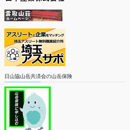
日山協山岳共済会の山岳保険