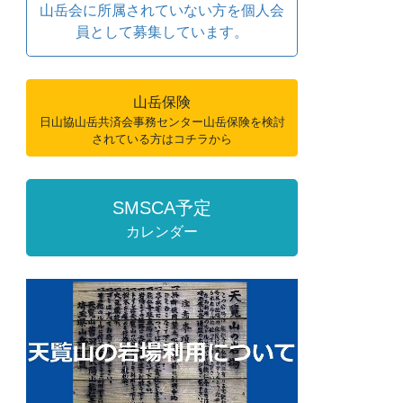
山岳会に所属されていない方を個人会
員として募集しています。
山岳保険
日山協山岳共済会事務センター山岳保険を検討
されている方はコチラから
SMSCA予定
カレンダー