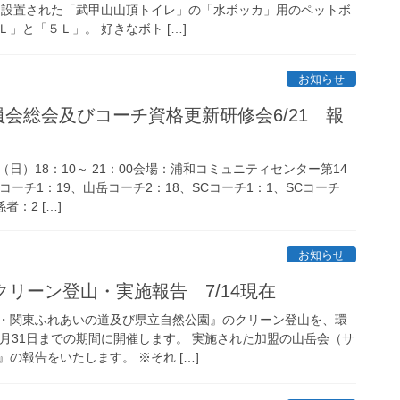
に設置された「武甲山山頂トイレ」の「水ボッカ」用のペットボ
」と「５Ｌ」。 好きなボト […]
お知らせ
員会総会及びコーチ資格更新研修会6/21 報
日（日）18：10～ 21：00会場：浦和コミュニティセンター第14
コーチ1：19、山岳コーチ2：18、SCコーチ1：1、SCコーチ
者：2 […]
お知らせ
Aクリーン登山・実施報告 7/14現在
・関東ふれあいの道及び県立自然公園』のクリーン登山を、環
8月31日までの期間に開催します。 実施された加盟の山岳会（サ
の報告をいたします。 ※それ […]