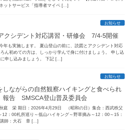
ットサービス「指導者マイペ […]
お知らせ
、アクシデント対応講習・研修会 7/4-5開催
今年も実施します。 夏山登山の前に、読図とアクシデント対応
ちろん初めての方は、しっかり学んで身に付けましょう。 申し込
に申し込みましょう。 下記 […]
お知らせ
をしながらの自然観察ハイキングと食べられ
」報告 SMSCA登山普及委員会
庭 栄 期日：2026年4月29日 （昭和の日）集合：西武秩父
～12：00札所巡り～低山ハイキング～野草摘み～12：00～15：
講師：大石 章 […]