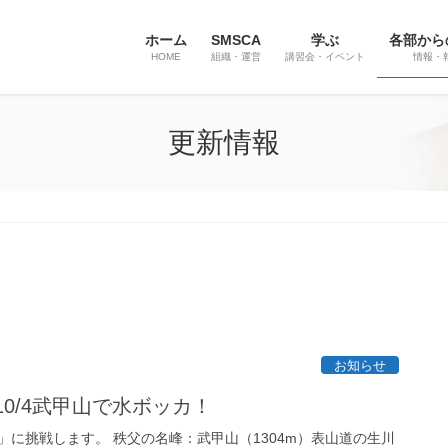
ホーム
SMSCA
学ぶ
各部から
HOME
組織・運営
講習会・イベント
情報・
更新情報
お知らせ
10/4武甲山で水ボッカ！
」に挑戦します。 秩父の名峰：武甲山（1304m）表山道の生川