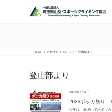
コ
ナ
ン
ビ
テ
ゲ
ン
ー
ツ
シ
に
ョ
移
ン
動
に
移
HOME
更新情報
お知らせ
登山部より
動
登山部より
2026年7月30日
2026ボッカ祭り 
今年は「武甲山で水ボッカ