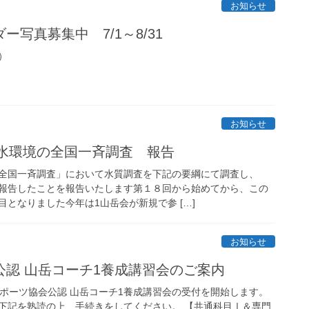
お知らせ
写真募集中 7/1～8/31
）
お知らせ
な水環境の全国一斉調査 報告
全国一斉調査」において水質調査を下記の要綱にて調査し、
報告したことを報告いたします第１８回から始めてから、この
となりました今年は1山岳会が新規で参 […]
お知らせ
公認 山岳コーチ1養成講習会のご案内
スポーツ協会公認 山岳コーチ1養成講習会の受付を開始します。
下記を熟読の上、手続きをしてください。 【共通科目Ⅰ＆専門