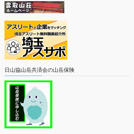
日山協山岳共済会の山岳保険