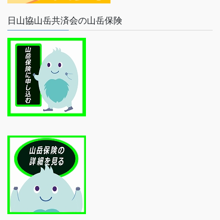
日山協山岳共済会の山岳保険