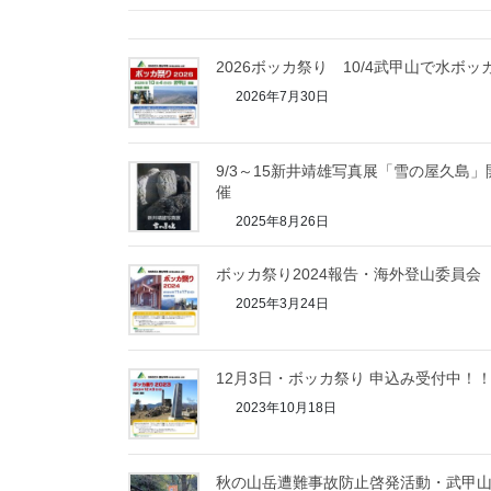
2026ボッカ祭り 10/4武甲山で水ボッ
2026年7月30日
9/3～15新井靖雄写真展「雪の屋久島」
催
2025年8月26日
ボッカ祭り2024報告・海外登山委員会
2025年3月24日
12月3日・ボッカ祭り 申込み受付中！
2023年10月18日
秋の山岳遭難事故防止啓発活動・武甲