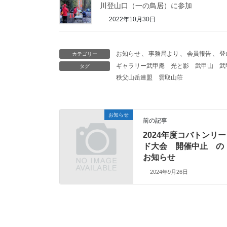
川登山口（一の鳥居）に参加
2022年10月30日
お知らせ
、
事務局より
、
会員報告
、
登
カテゴリー
ギャラリー武甲庵
光と影
武甲山
武
タグ
秩父山岳連盟
雲取山荘
お知らせ
前の記事
2024年度コバトンリー
ド大会 開催中止 の
お知らせ
2024年9月26日