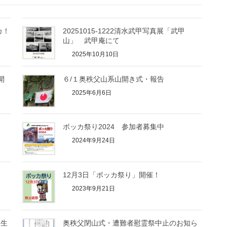
カ！
20251015-1222清水武甲写真展「武甲
山」 武甲庵にて
2025年10月10日
開
６/１奥秩父山系山開き式・報告
2025年6月6日
ボッカ祭り2024 参加者募集中
2024年9月24日
！
12月3日「ボッカ祭り」開催！
2023年9月21日
山生
奥秩父閉山式・遭難者慰霊祭中止のお知ら