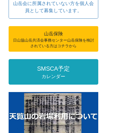
山岳会に所属されていない方を個人会
員として募集しています。
山岳保険
日山協山岳共済会事務センター山岳保険を検討
されている方はコチラから
SMSCA予定
カレンダー