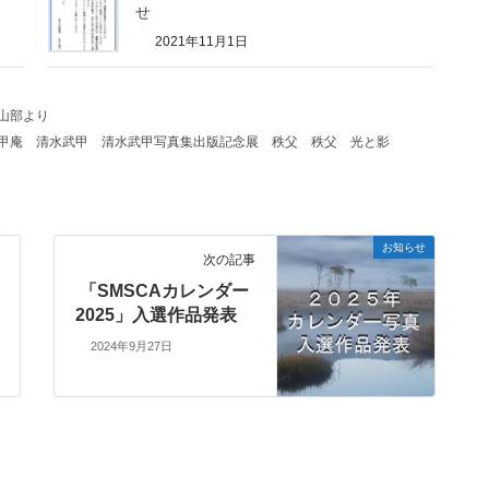
せ
2021年11月1日
山部より
甲庵
清水武甲
清水武甲写真集出版記念展
秩父
秩父 光と影
お知らせ
次の記事
「SMSCAカレンダー
2025」入選作品発表
2024年9月27日