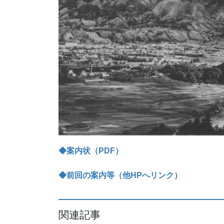
◆案内状（PDF）
◆前回の案内等（他HPへリンク）
関連記事