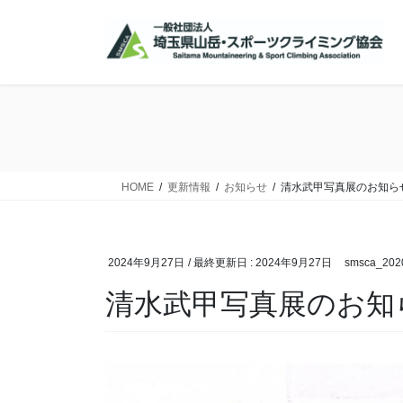
コ
ナ
ン
ビ
テ
ゲ
ン
ー
ツ
シ
に
ョ
移
ン
動
に
移
HOME
更新情報
お知らせ
清水武甲写真展のお知らせ2
動
2024年9月27日
/ 最終更新日 :
2024年9月27日
smsca_202
清水武甲写真展のお知らせ