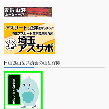
日山協山岳共済会の山岳保険