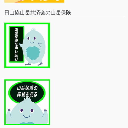
日山協山岳共済会の山岳保険