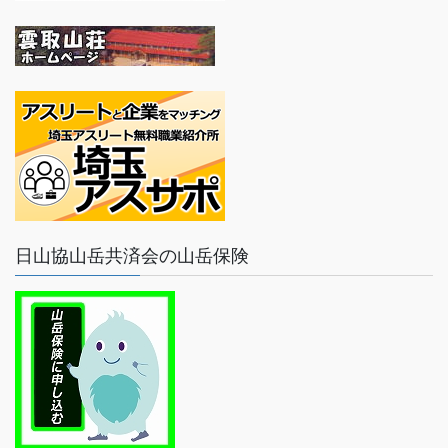
日山協山岳共済会の山岳保険