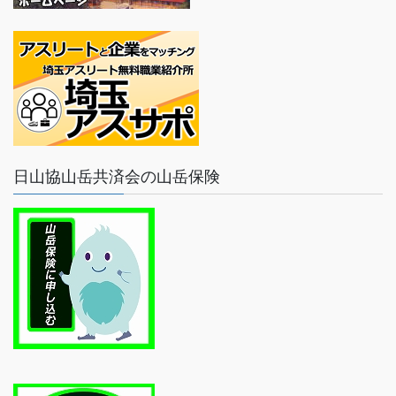
日山協山岳共済会の山岳保険