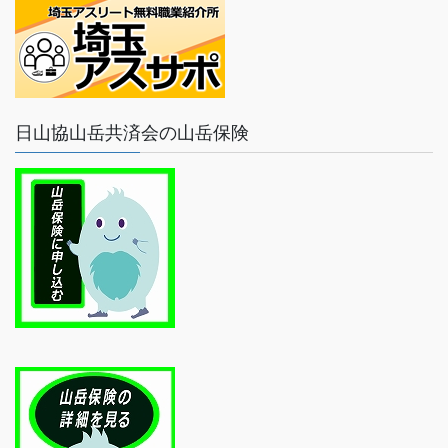
日山協山岳共済会の山岳保険