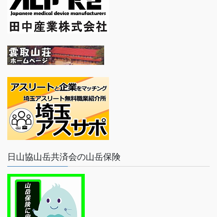
日山協山岳共済会の山岳保険